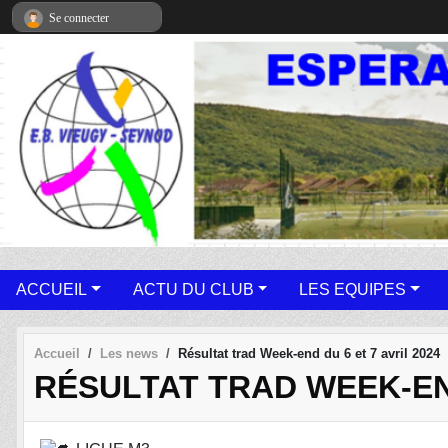
Panneau de gestion des cookies
Se connecter
ACCUEIL
ACTU DU CLUB
LES EQUIPES
Accueil
Les news
Résultat trad Week-end du 6 et 7 avril 2024
RÉSULTAT TRAD WEEK-END