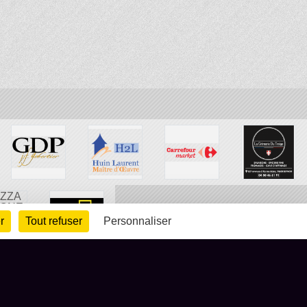
r
Tout refuser
Personnaliser
arte cookies
Gestion des cookies
s légales
Signaler un contenu inapproprié