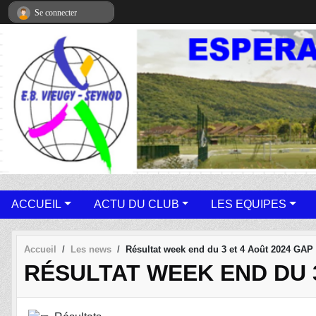
Panneau de gestion des cookies
Se connecter
ACCUEIL
ACTU DU CLUB
LES EQUIPES
Accueil
Les news
Résultat week end du 3 et 4 Août 2024 GAP
RÉSULTAT WEEK END DU 3