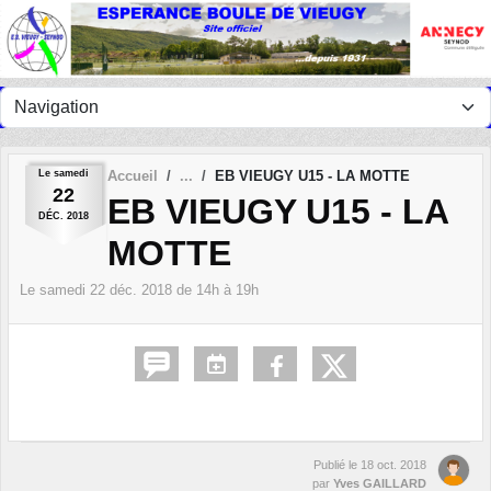
Panneau de gestion des cookies
Le
samedi
Accueil
EB VIEUGY U15 - LA MOTTE
22
EB VIEUGY U15 - LA
DÉC.
2018
MOTTE
Le
samedi
22
déc.
2018
de 14h à 19h
Publié le
18 oct. 2018
par
Yves GAILLARD