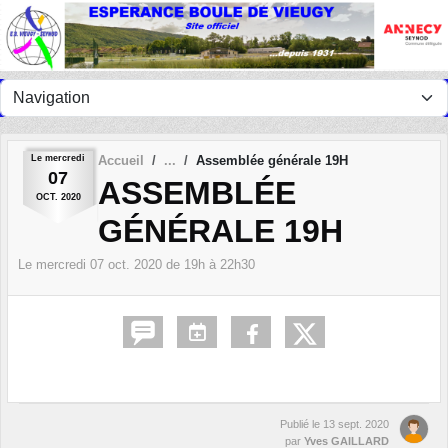
Panneau de gestion des cookies
Le
mercredi
Accueil
Assemblée générale 19H
07
ASSEMBLÉE
OCT.
2020
GÉNÉRALE 19H
Le
mercredi
07
oct.
2020
de 19h à 22h30
Publié le
13 sept. 2020
par
Yves GAILLARD