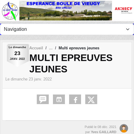
Panneau de gestion des cookies
Le
dimanche
Accueil
Multi epreuves jeunes
23
MULTI EPREUVES
JANV.
2022
JEUNES
Le
dimanche
23
janv.
2022
Publié le
08 déc. 2021
par
Yves GAILLARD