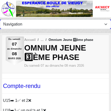
Panneau de gestion des cookies
Du
samedi
Accueil
Omnium Jeune 3️⃣ème phase
07
OMNIUM JEUNE
au
dimanche
08
3️⃣ÈME PHASE
MARS
2026
Du
samedi
07
au
dimanche
08
mars
2026
Compte-rendu
U15➡️ 1✅ et 2❌
U18➡️1✅ un nul🤝 et 1❌