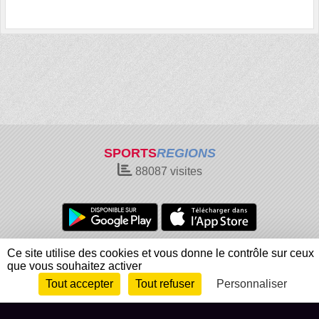
SPORTS
REGIONS
88087
visites
Charte cookies
Gestion des cookies
Ce site utilise des cookies et vous donne le contrôle sur ceux
que vous souhaitez activer
Informations légales
Signaler un contenu inapproprié
Tout accepter
Tout refuser
Personnaliser
Envie de participer ?
Connexion