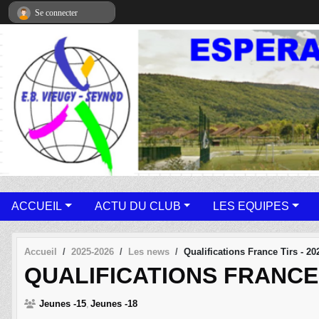
Panneau de gestion des cookies
Se connecter
ACCUEIL
ACTU DU CLUB
LES EQUIPES
Accueil
2025-2026
Les news
Qualifications France Tirs - 20
QUALIFICATIONS FRANCE 
Jeunes -15
Jeunes -18