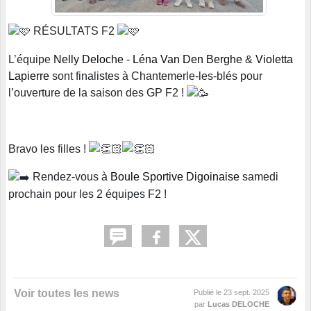
RÉSULTATS F2
L’équipe
Nelly Deloche
-
Léna Van Den Berghe
&
Violetta
Lapierre
sont finalistes à Chantemerle-les-blés pour
l’ouverture de la saison des GP F2 !
Bravo les filles !
Rendez-vous à
Boule Sportive Digoinaise
samedi
prochain pour les 2 équipes F2 !
Voir toutes les news
Publié le
23 sept. 2025
par
Lucas DELOCHE