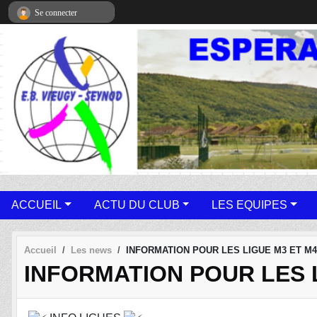
Panneau de gestion des cookies
Se connecter
ACCUEIL
ACTU DU CLUB
LES EQUIPES
Accueil
Les news
INFORMATION POUR LES LIGUE M3 ET M4 
INFORMATION POUR LES L